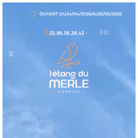
:
:
Lire la suite
Lire la suite
Étang
Nos
OUVERT DU
24/04/2026
AU
26/09/2026
locations
FR
03 86 58 38 42